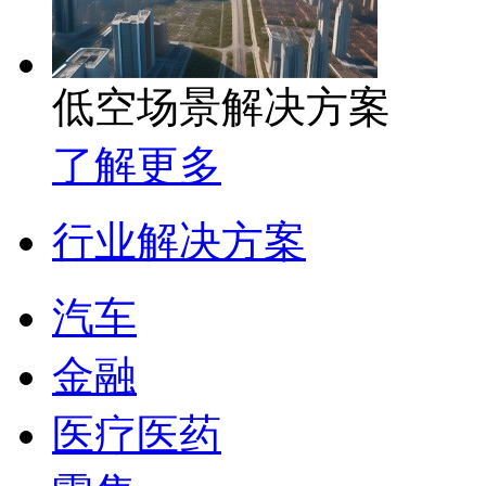
低空场景解决方案
了解更多
行业解决方案
汽车
金融
医疗医药