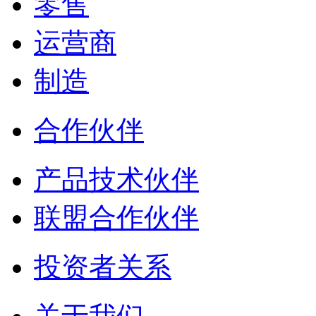
零售
运营商
制造
合作伙伴
产品技术伙伴
联盟合作伙伴
投资者关系