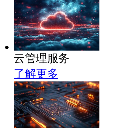
云管理服务
了解更多