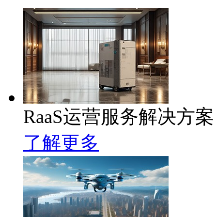
RaaS运营服务解决方案
了解更多