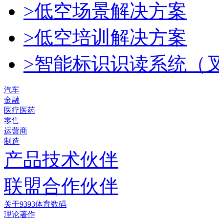
>低空场景解决方案
>低空培训解决方案
>智能标识识读系统（
汽车
金融
医疗医药
零售
运营商
制造
产品技术伙伴
联盟合作伙伴
关于9393体育数码
理论著作