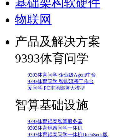
基础架构软硬件
物联网
产品及解决方案
9393体育问学
9393体育问学 企业级Agent中台
9393体育问学 智能流程工作台
爱问学 PC本地部署大模型
智算基础设施
9393体育鲲泰智算服务器
9393体育鲲泰问学一体机
9393体育鲲泰问学一体机DeepSeek版