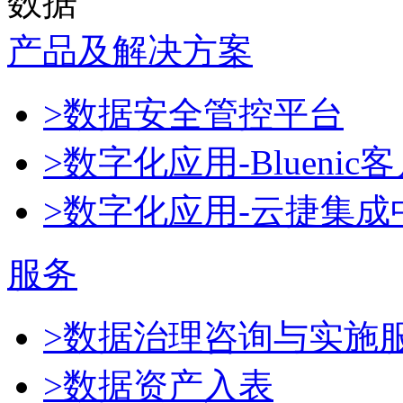
数据
产品及解决方案
>数据安全管控平台
>数字化应用-Blueni
>数字化应用-云捷集成
服务
>数据治理咨询与实施
>数据资产入表