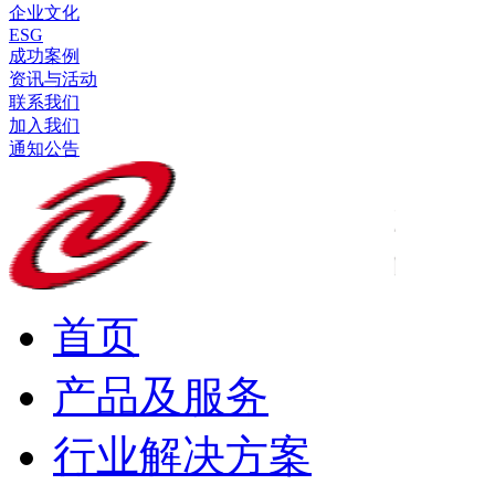
企业文化
ESG
成功案例
资讯与活动
联系我们
加入我们
通知公告
首页
产品及服务
行业解决方案