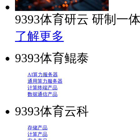
9393体育研云 研制
了解更多
9393体育鲲泰
AI算力服务器
通用算力服务器
计算终端产品
数据通信产品
9393体育云科
存储产品
计算产品