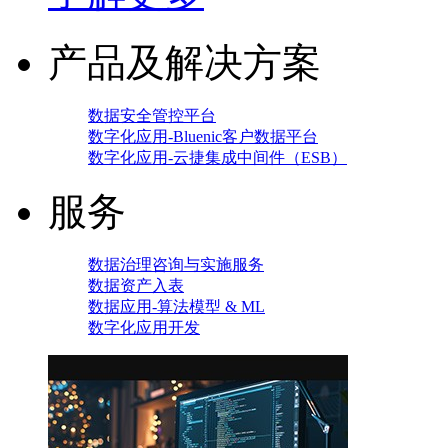
产品及解决方案
数据安全管控平台
数字化应用-Bluenic客户数据平台
数字化应用-云捷集成中间件（ESB）
服务
数据治理咨询与实施服务
数据资产入表
数据应用-算法模型 & ML
数字化应用开发