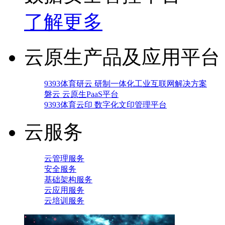
了解更多
云原生产品及应用平台
9393体育研云 研制一体化工业互联网解决方案
磐云 云原生PaaS平台
9393体育云印 数字化文印管理平台
云服务
云管理服务
安全服务
基础架构服务
云应用服务
云培训服务